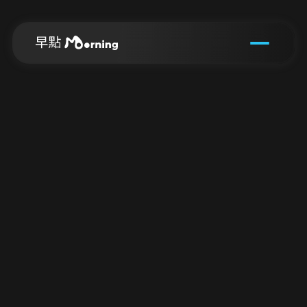
早
點
B
l
o
g
M
o
r
n
i
n
g
B
l
o
g
生活圈將您的品牌精神，每天被看見、被選
擇、被記住。
Morning
Life
Circle
makes
your
brand
spirit
seen,
chosen,
and
remembered
every
day.