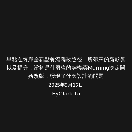
By
早點Morning
M
o
r
n
i
n
g
2
0
2
5
：
早
點
全
新
設
計
帶
來
的
新
思
維
早點在經歷全新點餐流程改版後，所帶來的新影響
以及提升，當初是什麼樣的契機讓Morning決定開
始改版，發現了什麼設計的問題
2025年9月16日
By
Clark Tu